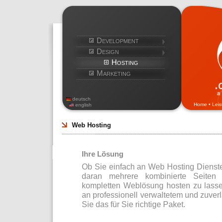
Development
Design
Hosting
Marketing
deutsch
Home
•
Lei
english
Web Hosting
Ihre Lösung
Ob Sie einfach an Web Hosting Diensten
daran mehrere kombinierte Seiten 
kompletten Weblösung hosten zu lass
an professionell verwaltetem und zuver
Sie das für Sie richtige Paket.