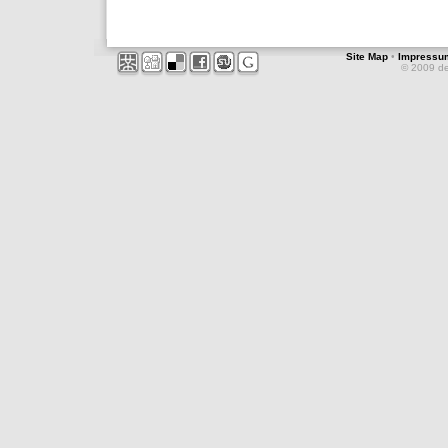
Site Map
•
Impressu
© 2009 d