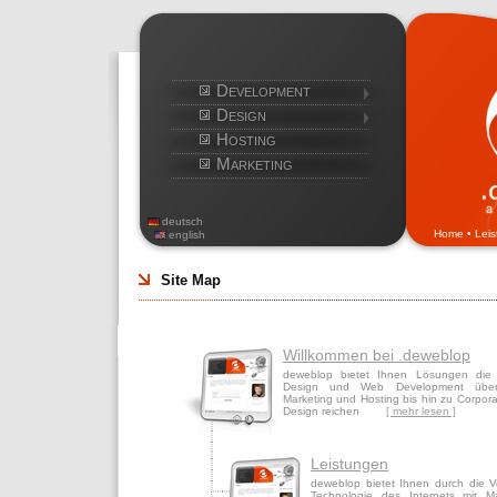
Development
Design
Hosting
Marketing
deutsch
Home
•
Lei
english
Site Map
Willkommen bei .deweblop
deweblop bietet Ihnen Lösungen di
Design und Web Development über 
Marketing und Hosting bis hin zu Corporat
Design reichen
[ mehr lesen ]
Leistungen
deweblop bietet Ihnen durch die 
Technologie des Internets mit M