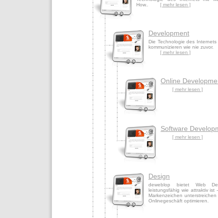
How..
[ mehr lesen ]
Development
Die Technologie des Internets
kommunizieren wie nie zuvor.
[ mehr lesen ]
Online Developme
[ mehr lesen ]
Software Develop
[ mehr lesen ]
Design
deweblop bietet Web De
leistungsfähig wie attraktiv ist 
Markenzeichen unterstreichen 
Onlinegeschäft optimieren