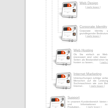
Web Design
[ mehr lesen ]
Corporate Identity
Corporate Identity
grundlegender Bedeutung
[ mehr lesen ]
Web Hosting
Ob Sie einfach an Web 
interessiert sind oder daran
Seiten als Bestandteil einer 
hosten zu lassen..
[ mehr 
Internet Marketing
Untersuchungen zufolge verlas
Menschen auf die Leistungs
Suchmaschinen wie zum Bei
Internet..
[ mehr lesen ]
Support
In unserem Kundenbereich bieten wi
und Informationen z
Produkten..
[ mehr lesen ]