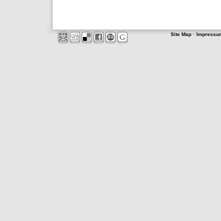
Site Map
•
Impressu