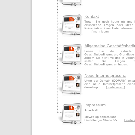
Kontakt
Treten Sie noch heute mit uns 
existierende Fragen oder Ideen
Präsentation ihres Unternehmens 
[ mehr lesen ]
Allgemeine Geschäftsbed
Lesen Sie die aktuellen 
Geschäftsbedingungen, Grundlage 
Zögern Sie nicht mit uns in Verbin
sollten Sie Fragen z
Geschäftsbedingungen haben
Neue Internetpräsenz
Unter der Domain
{DOMAIN}
entst
eine neue Internetpräsenz ein
deweblop.
[ mehr lesen ]
Impressum
Anschrift:
.deweblop applications
Heidelberger Straße 55
[ mehr l